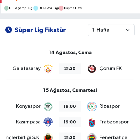
UEFA Şamp. Ligi
UEFA Avr. Ligi
Düşme Hattı
Süper Lig Fikstür
14 Ağustos, Cuma
Galatasaray
Çorum FK
21:30
15 Ağustos, Cumartesi
Konyaspor
Rizespor
19:00
Kasımpaşa
Trabzonspor
19:00
Gençlerbirliği S.K.
Fenerbahçe
21:30