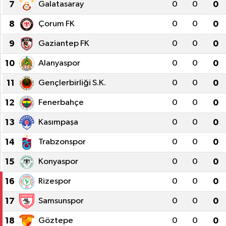
7
Galatasaray
0
0
0
8
Çorum FK
0
0
0
9
Gaziantep FK
0
0
0
10
Alanyaspor
0
0
0
11
Gençlerbirliği S.K.
0
0
0
12
Fenerbahçe
0
0
0
13
Kasımpaşa
0
0
0
14
Trabzonspor
0
0
0
15
Konyaspor
0
0
0
16
Rizespor
0
0
0
17
Samsunspor
0
0
0
18
Göztepe
0
0
0