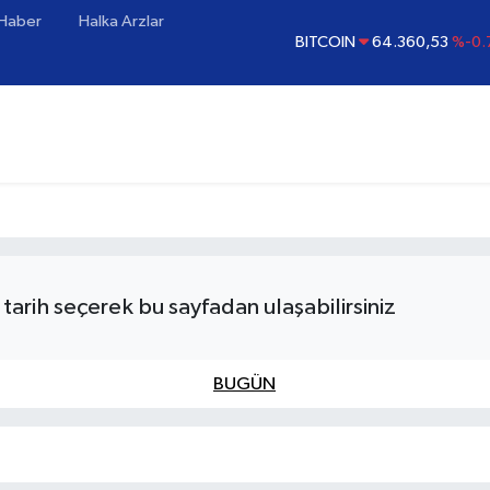
 Haber
Halka Arzlar
BITCOIN
64.360,53
%-0.
DOLAR
47,7069
%0.
EURO
55,0265
%0.
STERLİN
64,1897
%0.
GRAM ALTIN
6574.81
%1
BİST100
13.887
%
tarih seçerek bu sayfadan ulaşabilirsiniz
BUGÜN