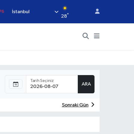
İstanbul
76
°
28
17
01
02
.44
64
Tarih Seçiniz
ARA
Sonraki Gün