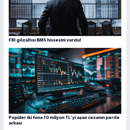
FBI gözaltısı BMS hissesini vurdu!
Popüler iki fona 10 milyon TL'yi aşan cezanın perde
arkası