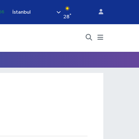
İstanbul
66
°
28
06
.1
21
.39
%0