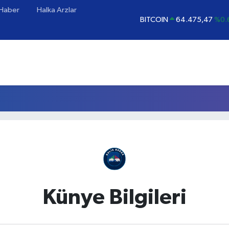
 Haber
Halka Arzlar
BITCOIN
64.475,47
%0.
DOLAR
47,5986
%0.
EURO
55,0700
%0
STERLİN
64,2438
%0.
GRAM ALTIN
6518.23
%0
BİST100
13.703
Künye Bilgileri