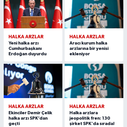
HALKA ARZLAR
HALKA ARZLAR
Yeni halka arzı
Aracı kurum halka
Cumhurbaşkanı
arzlarına bir yenisi
Erdoğan duyurdu
ekleniyor
HALKA ARZLAR
HALKA ARZLAR
Ekinciler Demir Çelik
Halka arzlara
halka arzı SPK’dan
jeopolitik fren: 130
geçti
şirket SPK'da sırada!