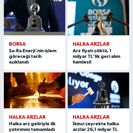
BORSA
HALKA ARZLAR
Şa-Ra Enerji'nin işlem
Arz fiyatı çöktü, 1
göreceği tarih
milyar TL'lik geri alım
açıklandı
hamlesi!
HALKA ARZLAR
HALKA ARZLAR
Halka arz geliriyle ilk
İkinci çeyrekte halka
yatırımını tamamladı
arzlar 26,1 milyar TL