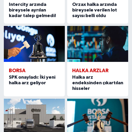
Intercity arzında
Orzax halka arzında
bireysele ayrılan
bireysele verilen lot
kadar talep gelmedi!
sayısı belli oldu
BORSA
HALKA ARZLAR
SPK onayladı: İki yeni
Halka arz
halka arz geliyor
endeksinden çıkartılan
hisseler