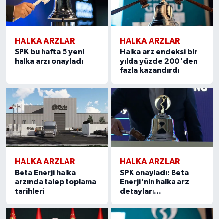
HALKA ARZLAR
HALKA ARZLAR
SPK bu hafta 5 yeni
Halka arz endeksi bir
halka arzı onayladı
yılda yüzde 200'den
fazla kazandırdı
HALKA ARZLAR
HALKA ARZLAR
Beta Enerji halka
SPK onayladı: Beta
arzında talep toplama
Enerji'nin halka arz
tarihleri
detayları...