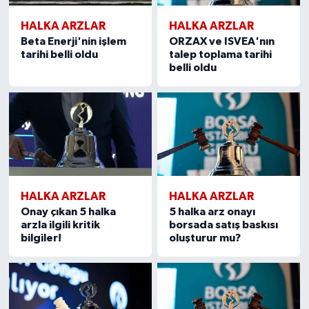
HALKA ARZLAR
HALKA ARZLAR
Beta Enerji'nin işlem
ORZAX ve ISVEA'nın
tarihi belli oldu
talep toplama tarihi
belli oldu
HALKA ARZLAR
HALKA ARZLAR
Onay çıkan 5 halka
5 halka arz onayı
arzla ilgili kritik
borsada satış baskısı
bilgiler!
oluşturur mu?