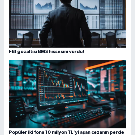
FBI gözaltısı BMS hissesini vurdu!
Popüler iki fona 10 milyon TL'yi aşan cezanın perde