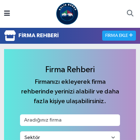
Borsa
Hava Durumu
FIRMA REHBERI
FIRMA EKLE
Hisse Yorumu
Trafik Durumu
Kulis Haber
Süper Lig Puan Durumu ve Fikstür
Firma Rehberi
Halka Arzlar
Tüm Manşetler
Firmanızı ekleyerek firma
Ekonomi
Son Dakika Haberleri
rehberinde yerinizi alabilir ve daha
fazla kişiye ulaşabilirsiniz.
Haber Arşivi