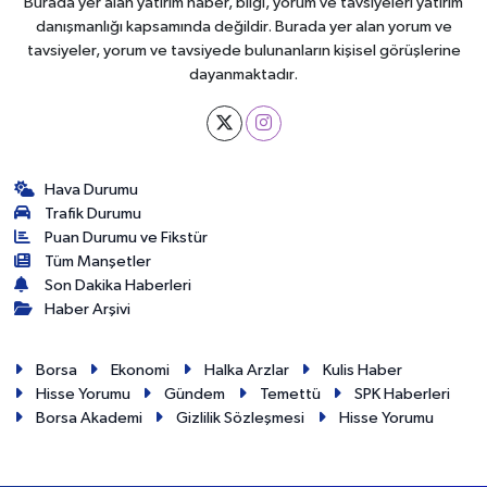
Burada yer alan yatırım haber, bilgi, yorum ve tavsiyeleri yatırım
danışmanlığı kapsamında değildir. Burada yer alan yorum ve
tavsiyeler, yorum ve tavsiyede bulunanların kişisel görüşlerine
dayanmaktadır.
Hava Durumu
Trafik Durumu
Puan Durumu ve Fikstür
Tüm Manşetler
Son Dakika Haberleri
Haber Arşivi
Borsa
Ekonomi
Halka Arzlar
Kulis Haber
Hisse Yorumu
Gündem
Temettü
SPK Haberleri
Borsa Akademi
Gizlilik Sözleşmesi
Hisse Yorumu