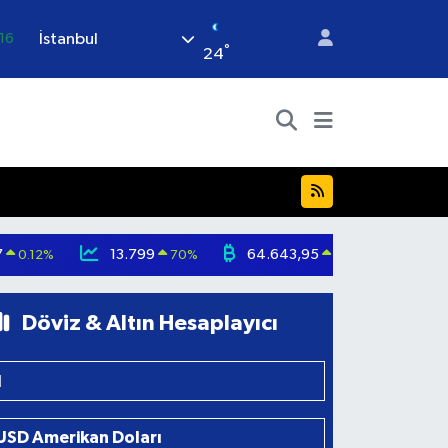
İstanbul
16
°
24
%0
08
%0
.12
70
7
13.799
64.643,95
0.12
%
70
%
0.16
%
Döviz & Altın Hesaplayıcı