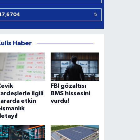
₺
Kulis Haber
lkbank'a Moody's'ten olumlu not 
Çevik
FBI gözaltısı
ardeşlerle ilgili
BMS hissesini
ararda etkin
vurdu!
işmanlık
etayı!