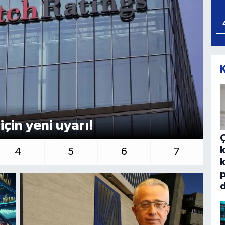
için yeni uyarı!
Ha
k
4
5
6
7
k
p
d