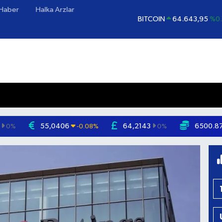
 Haber
Halka Arzlar
BITCOIN
64.643,95
%0.
DOLAR
47,6704
EURO
55,0406
%-0.
STERLİN
64,2143
GRAM ALTIN
6500.87
%0
BİST100
13.799
%
55,0406
64,2143
6500.8
0
%
-0.08
%
0
%