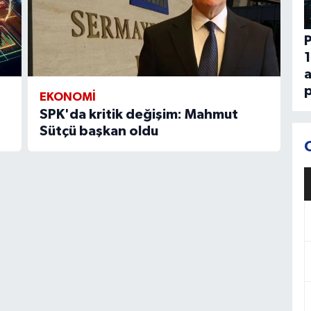
P
1
p
EKONOMİ
SPK'da kritik değişim: Mahmut
Sütçü başkan oldu