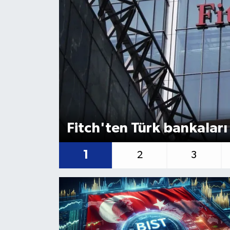
Fitch'ten Türk bankaları 
1
2
3