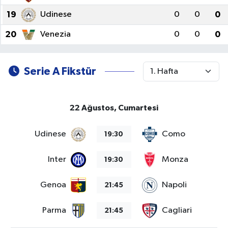
19
Udinese
0
0
0
20
Venezia
0
0
0
Serie A Fikstür
22 Ağustos, Cumartesi
Udinese
Como
19:30
Inter
Monza
19:30
Genoa
Napoli
21:45
Parma
Cagliari
21:45