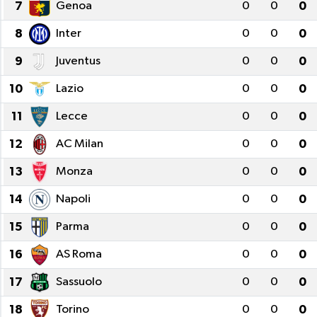
7
Genoa
0
0
0
8
Inter
0
0
0
9
Juventus
0
0
0
10
Lazio
0
0
0
11
Lecce
0
0
0
12
AC Milan
0
0
0
13
Monza
0
0
0
14
Napoli
0
0
0
15
Parma
0
0
0
16
AS Roma
0
0
0
17
Sassuolo
0
0
0
18
Torino
0
0
0