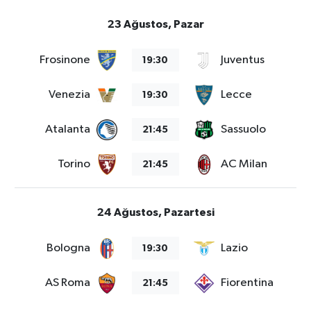
23 Ağustos, Pazar
Frosinone
Juventus
19:30
Venezia
Lecce
19:30
Atalanta
Sassuolo
21:45
Torino
AC Milan
21:45
24 Ağustos, Pazartesi
Bologna
Lazio
19:30
AS Roma
Fiorentina
21:45