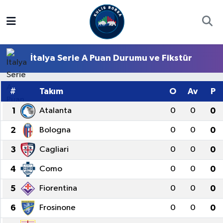
Borsa
Hava Durumu
İtalya Serie A Puan Durumu ve Fikstür
Hisse Yorumu
Trafik Durumu
Kulis Haber
Süper Lig Puan Durumu ve Fikstür
#
Takım
O
Av
P
1
Atalanta
0
0
0
Halka Arzlar
Tüm Manşetler
2
Bologna
0
0
0
Ekonomi
Son Dakika Haberleri
3
Cagliari
0
0
0
Haber Arşivi
4
Como
0
0
0
5
Fiorentina
0
0
0
6
Frosinone
0
0
0