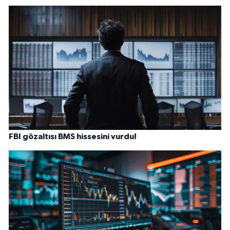
FBI gözaltısı BMS hissesini vurdu!