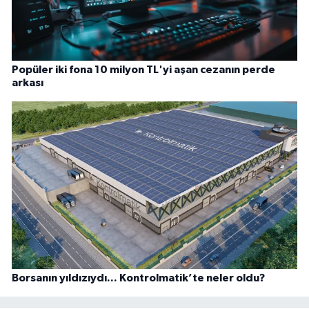
Popüler iki fona 10 milyon TL'yi aşan cezanın perde
arkası
Borsanın yıldızıydı... Kontrolmatik’te neler oldu?