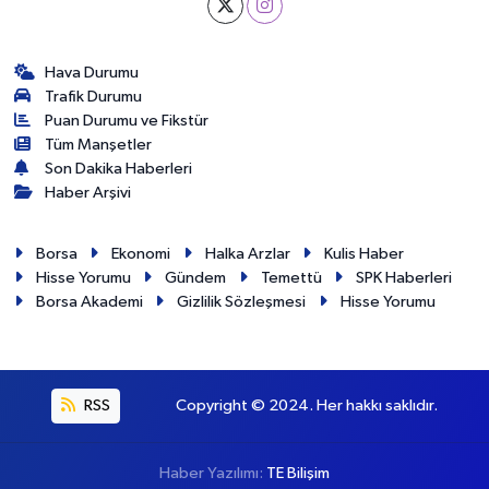
Hava Durumu
Trafik Durumu
Puan Durumu ve Fikstür
Tüm Manşetler
Son Dakika Haberleri
Haber Arşivi
Borsa
Ekonomi
Halka Arzlar
Kulis Haber
Hisse Yorumu
Gündem
Temettü
SPK Haberleri
Borsa Akademi
Gizlilik Sözleşmesi
Hisse Yorumu
RSS
Copyright © 2024. Her hakkı saklıdır.
Haber Yazılımı:
TE Bilişim