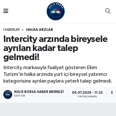
Borsa
Hava Durumu
HABERLER
HALKA ARZLAR
Hisse Yorumu
Trafik Durumu
Intercity arzında bireysele
ayrılan kadar talep
Kulis Haber
Süper Lig Puan Durumu ve Fikstür
gelmedi!
Halka Arzlar
Tüm Manşetler
Intercity markasıyla faaliyet gösteren Ekim
Ekonomi
Son Dakika Haberleri
Turizm'in halka arzında yurt içi bireysel yatırımcı
kategorisine ayrılan paylara yeterli talep gelmedi.
Haber Arşivi
KULIS BORSA HABER MERKEZI
06.07.2026 - 11:32
06
EDITÖR
YAYINLANMA