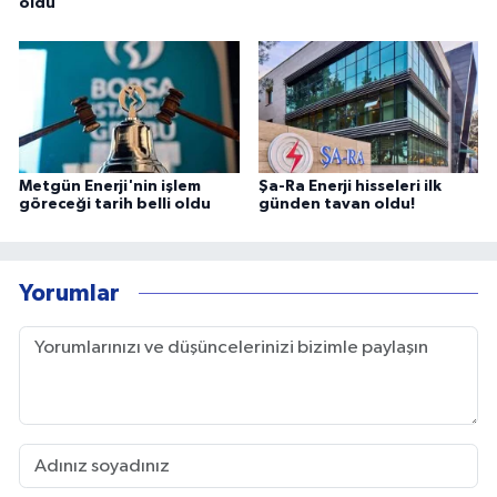
oldu
Metgün Enerji'nin işlem
Şa-Ra Enerji hisseleri ilk
göreceği tarih belli oldu
günden tavan oldu!
Yorumlar