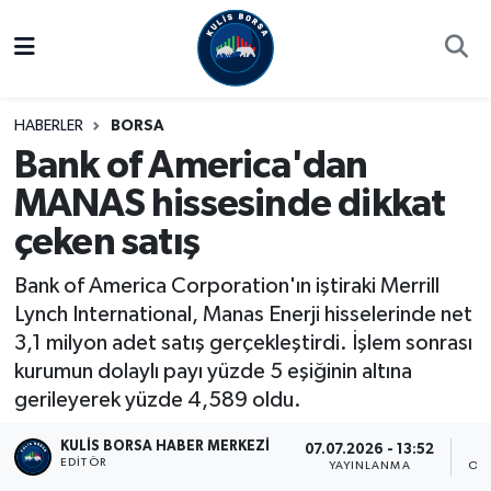
Borsa
Hava Durumu
HABERLER
BORSA
Hisse Yorumu
Trafik Durumu
Bank of America'dan
MANAS hissesinde dikkat
Kulis Haber
Süper Lig Puan Durumu ve Fikstür
çeken satış
Halka Arzlar
Tüm Manşetler
Bank of America Corporation'ın iştiraki Merrill
Ekonomi
Son Dakika Haberleri
Lynch International, Manas Enerji hisselerinde net
3,1 milyon adet satış gerçekleştirdi. İşlem sonrası
Haber Arşivi
kurumun dolaylı payı yüzde 5 eşiğinin altına
gerileyerek yüzde 4,589 oldu.
KULIS BORSA HABER MERKEZI
07.07.2026 - 13:52
EDITÖR
YAYINLANMA
OK