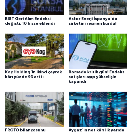
BIST Geri Alım Endeksi
Astor Enerji İspanya'da
değişti: 10 hisse eklendi
şirketini resmen kurdu!
Koç Holding'in ikinci çeyrek
Borsada kritik gün! Endeks
kârı yüzde 93 arttı
satışları aşıp yükselişle
kapandı
FROTO bilançosunu
Aygaz'ın net kârı ilk yarıda