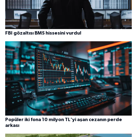
FBI gözaltısı BMS hissesini vurdu!
Popüler iki fona 10 milyon TL'yi aşan cezanın perde
arkası