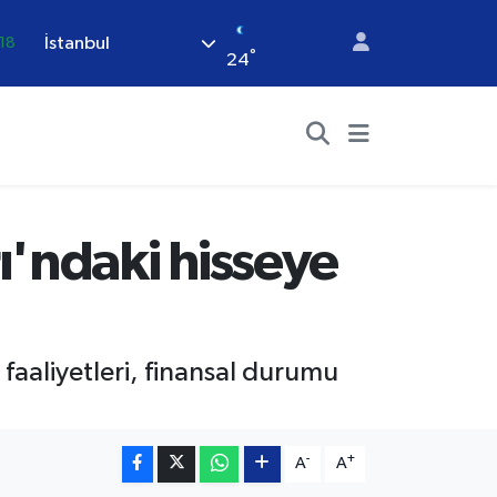
İstanbul
18
°
24
32
38
.03
14
87
ı'ndaki hisseye
i faaliyetleri, finansal durumu
-
+
A
A