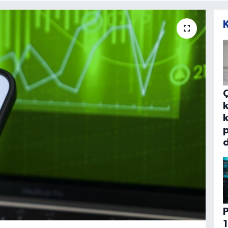
k
k
p
d
P
1