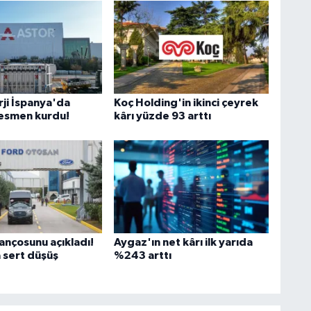
rji İspanya'da
Koç Holding'in ikinci çeyrek
 resmen kurdu!
kârı yüzde 93 arttı
ançosunu açıkladı!
Aygaz'ın net kârı ilk yarıda
 sert düşüş
%243 arttı