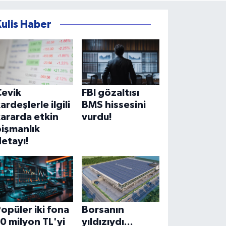
Kulis Haber
Çevik
FBI gözaltısı
ardeşlerle ilgili
BMS hissesini
ararda etkin
vurdu!
işmanlık
etayı!
opüler iki fona
Borsanın
0 milyon TL'yi
yıldızıydı...