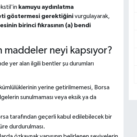
kstil'in
kamuyu aydınlatma
eti göstermesi gerektiğini
vurgulayarak,
nin birinci fıkrasının (a) bendi
n maddeler neyi kapsıyor?
 yer alan ilgili bentler şu durumları
mlülüklerinin yerine getirilmemesi, Borsa
elgelerin sunulmaması veya eksik ya da
orsa tarafından geçerli kabul edilebilecek bir
süre durdurulması.
olarda özkaynak yapısının belirlenen seviyelerin