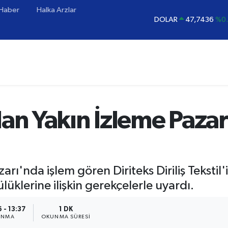
 Haber
Halka Arzlar
DOLAR
47,7436
%0.
EURO
55,2510
%0.
STERLİN
64,4811
%0.
GRAM ALTIN
6660.55
%0
BİST100
13.779
%-
BITCOIN
64.960,21
%0.
dan Yakın İzleme Pazar
rı'nda işlem gören Diriteks Diriliş Tekstil'
klerine ilişkin gerekçelerle uyardı.
 - 13:37
1 DK
ANMA
OKUNMA SÜRESI