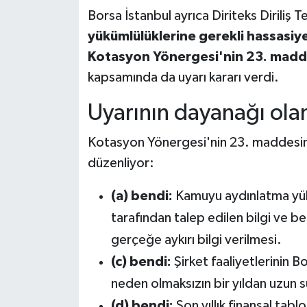
Borsa İstanbul ayrıca Diriteks Diriliş Te
yükümlülüklerine gerekli hassasiy
Kotasyon Yönergesi'nin 23. maddesi
kapsamında da uyarı kararı verdi.
Uyarının dayanağı ola
Kotasyon Yönergesi'nin 23. maddesinde
düzenliyor:
(a) bendi:
Kamuyu aydınlatma yükü
tarafından talep edilen bilgi ve b
gerçeğe aykırı bilgi verilmesi.
(c) bendi:
Şirket faaliyetlerinin B
neden olmaksızın bir yıldan uzun 
(d) bendi:
Son yıllık finansal tabl