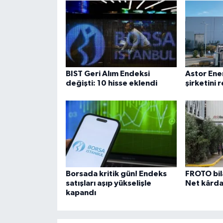
BIST Geri Alım Endeksi
Astor Ene
değişti: 10 hisse eklendi
şirketini
Borsada kritik gün! Endeks
FROTO bil
satışları aşıp yükselişle
Net kârda
kapandı