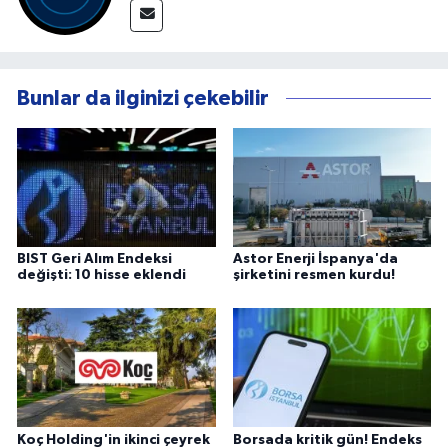
Bunlar da ilginizi çekebilir
BIST Geri Alım Endeksi
Astor Enerji İspanya'da
değişti: 10 hisse eklendi
şirketini resmen kurdu!
Koç Holding'in ikinci çeyrek
Borsada kritik gün! Endeks