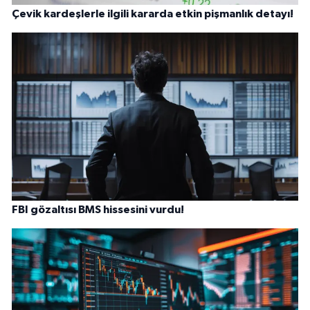
Çevik kardeşlerle ilgili kararda etkin pişmanlık detayı!
FBI gözaltısı BMS hissesini vurdu!