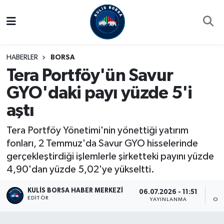
Borsa
Hava Durumu
HABERLER
BORSA
Hisse Yorumu
Trafik Durumu
Tera Portföy'ün Savur
GYO'daki payı yüzde 5'i
Kulis Haber
Süper Lig Puan Durumu ve Fikstür
aştı
Halka Arzlar
Tüm Manşetler
Tera Portföy Yönetimi'nin yönettiği yatırım
Ekonomi
Son Dakika Haberleri
fonları, 2 Temmuz'da Savur GYO hisselerinde
gerçekleştirdiği işlemlerle şirketteki payını yüzde
Haber Arşivi
4,90'dan yüzde 5,02'ye yükseltti.
KULIS BORSA HABER MERKEZI
06.07.2026 - 11:51
EDITÖR
YAYINLANMA
OK