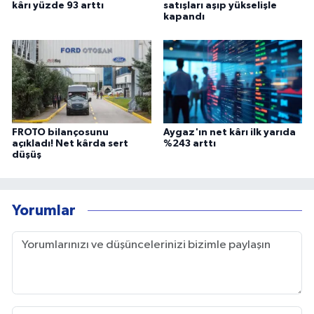
kârı yüzde 93 arttı
satışları aşıp yükselişle
kapandı
FROTO bilançosunu
Aygaz'ın net kârı ilk yarıda
açıkladı! Net kârda sert
%243 arttı
düşüş
Yorumlar