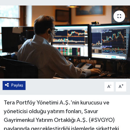
Paylaş
-
+
A
A
Tera Portföy Yönetimi A.Ş.'nin kurucusu ve
yöneticisi olduğu yatırım fonları, Savur
Gayrimenkul Yatırım Ortaklığı A.Ş. (#SVGYO)
paylarında gerçekleştirdiği işlemlerle şirketteki