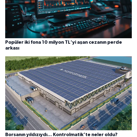
Popüler iki fona 10 milyon TL'yi aşan cezanın perde
arkası
Borsanın yıldızıydı... Kontrolmatik’te neler oldu?