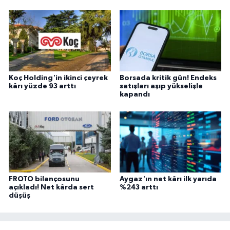
Koç Holding'in ikinci çeyrek
Borsada kritik gün! Endeks
kârı yüzde 93 arttı
satışları aşıp yükselişle
kapandı
FROTO bilançosunu
Aygaz'ın net kârı ilk yarıda
açıkladı! Net kârda sert
%243 arttı
düşüş