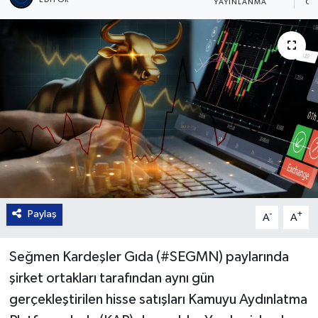
EDITÖR
YAYINLANMA
OK
Paylaş
-
+
A
A
Seğmen Kardeşler Gıda (#SEGMN) paylarında
şirket ortakları tarafından aynı gün
gerçekleştirilen hisse satışları Kamuyu Aydınlatma