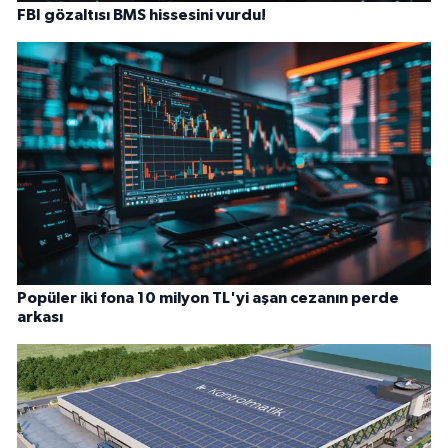
FBI gözaltısı BMS hissesini vurdu!
Popüler iki fona 10 milyon TL'yi aşan cezanın perde
arkası