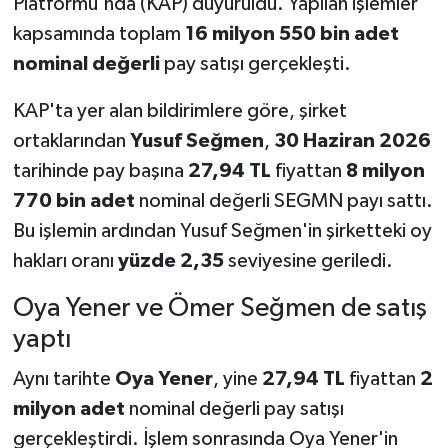
Platformu'nda (KAP) duyuruldu. Yapılan işlemler
kapsamında toplam
16 milyon 550 bin adet
nominal değerli
pay satışı gerçekleşti.
KAP'ta yer alan bildirimlere göre, şirket
ortaklarından
Yusuf Seğmen
,
30 Haziran 2026
tarihinde pay başına
27,94 TL
fiyattan
8 milyon
770 bin adet
nominal değerli SEGMN payı sattı.
Bu işlemin ardından Yusuf Seğmen'in şirketteki oy
hakları oranı
yüzde 2,35
seviyesine geriledi.
Oya Yener ve Ömer Seğmen de satış
yaptı
Aynı tarihte
Oya Yener
, yine
27,94 TL
fiyattan
2
milyon adet
nominal değerli pay satışı
gerçekleştirdi. İşlem sonrasında Oya Yener'in