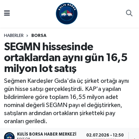
Borsa
Hava Durumu
HABERLER
BORSA
Hisse Yorumu
Trafik Durumu
SEGMN hissesinde
ortaklardan aynı gün 16,5
Kulis Haber
Süper Lig Puan Durumu ve Fikstür
milyon lot satış
Halka Arzlar
Tüm Manşetler
Seğmen Kardeşler Gıda'da üç şirket ortağı aynı
Ekonomi
Son Dakika Haberleri
gün hisse satışı gerçekleştirdi. KAP'a yapılan
bildirimlere göre toplam 16,55 milyon adet
Haber Arşivi
nominal değerli SEGMN payı el değiştirirken,
satışların ardından ortakların şirketteki pay
oranları geriledi.
KULIS BORSA HABER MERKEZI
02.07.2026 - 12:50