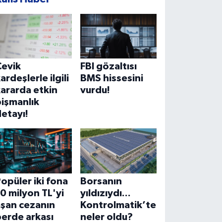
Çevik
FBI gözaltısı
ardeşlerle ilgili
BMS hissesini
ararda etkin
vurdu!
işmanlık
etayı!
opüler iki fona
Borsanın
0 milyon TL'yi
yıldızıydı...
aşan cezanın
Kontrolmatik’te
erde arkası
neler oldu?