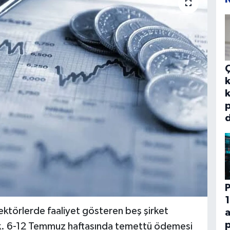
k
k
p
d
P
1
sektörlerde faaliyet gösteren beş şirket
p
acak. 6-12 Temmuz haftasında temettü ödemesi