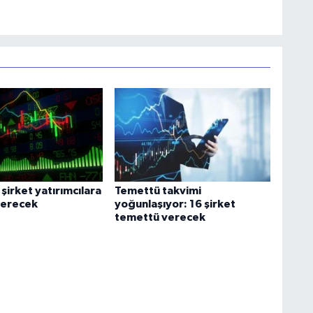
 şirket yatırımcılara
Temettü takvimi
verecek
yoğunlaşıyor: 16 şirket
temettü verecek