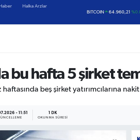
 Haber
Halka Arzlar
BITCOIN
64.960,21
%0.
DOLAR
47,7436
%0.
EURO
55,2510
%0.
STERLİN
64,4811
%0.
GRAM ALTIN
6648.99
%2
BİST100
13.779
%-
a bu hafta 5 şirket t
haftasında beş şirket yatırımcılarına nak
7.2026 - 11:51
1 DK
ÜNCELLEME
OKUNMA SÜRESI