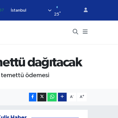
İstanbul
87
°
25
18
32
38
.59
14
emettü dağıtacak
it temettü ödemesi
-
+
A
A
Kulis Haber